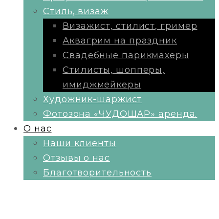
Стиль, визаж
Визажист, стилист, гример
Аквагрим на праздник
Свадебные парикмахеры
Стилисты, шопперы,
имиджмейкеры
Художник-шаржист
Фотозона «ЧУДОШАР» аренда.
О нас
Наши клиенты
Отзывы о нас
Благотворительность