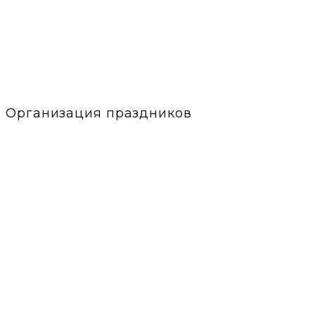
Организация праздников
Культурно массовые мероприятия
Организация юбилеев и Дней рождения