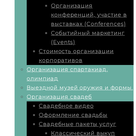
Организация
конференций, участие в
выставках (Conferences)
Событийный маркетинг
(Events)
Стоимость организации
корпоративов
Организация спартакиад,
олимпиад
Выездной музей оружия и формы.
Организация свадеб
Свадебное видео
Оформление свадьбы
Свадебные пакеты услуг
Классический выкуп