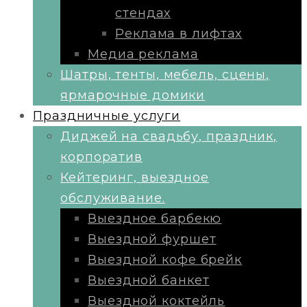
стендах
Реклама в лифтах
Медиа реклама
Шатры, тенты, мебель, сцены,
ярмарочные домики
Праздничные услуги
Диджей на свадьбу, праздник,
корпоратив
Кейтеринг, выездное
обслуживание.
Выездное барбекю
Выездной фуршет
Выездной кофе брейк
Выездной банкет
Выездной коктейль