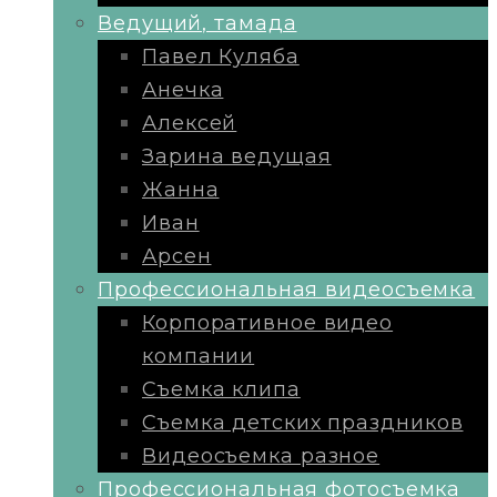
Ведущий, тамада
Павел Куляба
Анечка
Алексей
Зарина ведущая
Жанна
Иван
Арсен
Профессиональная видеосъемка
Корпоративное видео
компании
Съемка клипа
Съемка детских праздников
Видеосъемка разное
Профессиональная фотосъемка