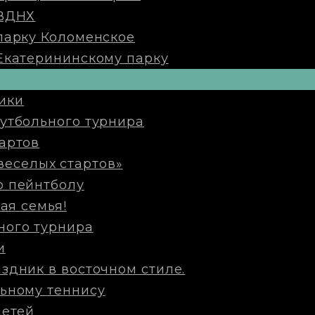
 ВДНХ
парку Коломенское
Екатерининскому парку
ики
утбольного турнира
артов
веселых стартов»
о пейнтболу
ая семья!
ного турнира
и
здник в восточном стиле.
ьному теннису
детей