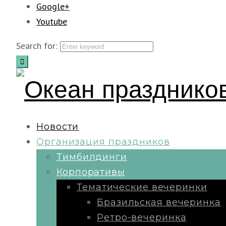
Google+
Youtube
Search for:
Новости
Организация праздников
Тимбилдинги
Корпоративы
Тематические вечеринки
Бразильская вечеринка
Ретро-вечеринка