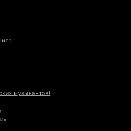
Риге
ских музыкантов!
и
и»!