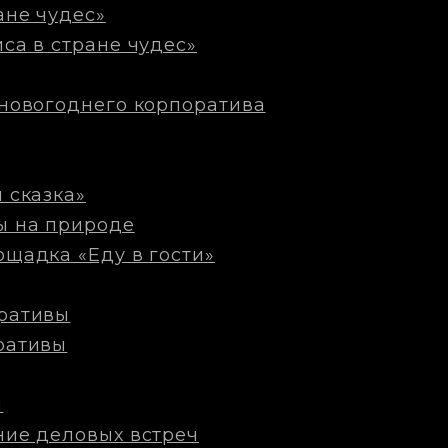
ане чудес»
са в стране чудес»
новогоднего корпоратива
 сказка»
ы на природе
щадка «Еду в гости»
ративы
ративы
м
ние деловых встреч