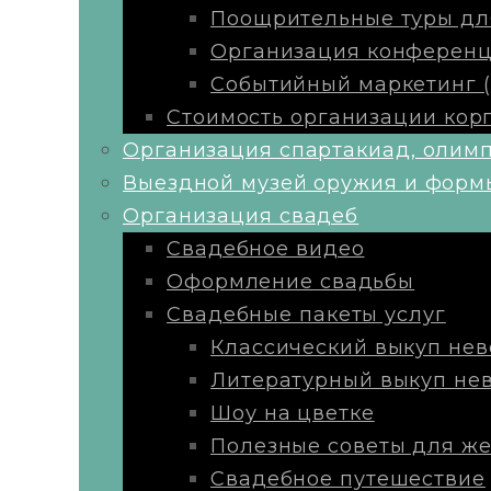
Поощрительные туры для 
Организация конференций
Событийный маркетинг (
Стоимость организации кор
Организация спартакиад, олим
Выездной музей оружия и форм
Организация свадеб
Свадебное видео
Оформление свадьбы
Свадебные пакеты услуг
Классический выкуп нев
Литературный выкуп не
Шоу на цветке
Полезные советы для же
Свадебное путешествие