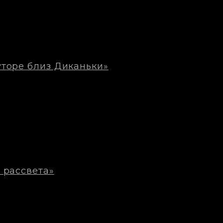
уторе близ Диканьки»
 рассвета»