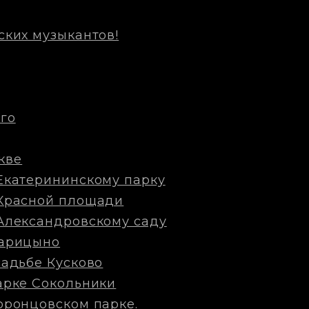
ских музыкантов!
го
кве
Екатерининскому парку
 Красной площади
Александровскому саду
Царицыно
садьбе Кусково
арке Сокольники
оронцовском парке.