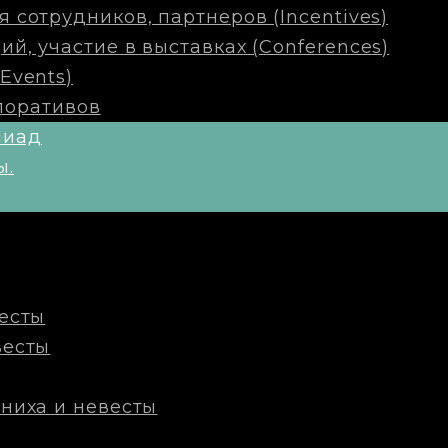
сотрудников, партнеров (Incentives)
, участие в выставках (Conferences)
Events)
поративов
пиад
ы.
есты
весты
ниха и невесты