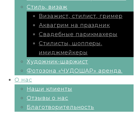
Стиль, визаж
Визажист, стилист, гример
Аквагрим на праздник
Свадебные парикмахеры
Стилисты, шопперы,
имиджмейкеры
Художник-шаржист
Фотозона «ЧУДОШАР» аренда.
О нас
Наши клиенты
Отзывы о нас
Благотворительность