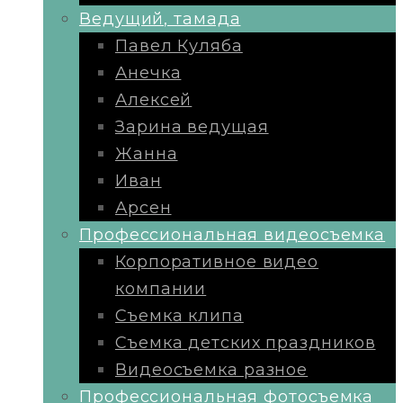
Ведущий, тамада
Павел Куляба
Анечка
Алексей
Зарина ведущая
Жанна
Иван
Арсен
Профессиональная видеосъемка
Корпоративное видео
компании
Съемка клипа
Съемка детских праздников
Видеосъемка разное
Профессиональная фотосъемка