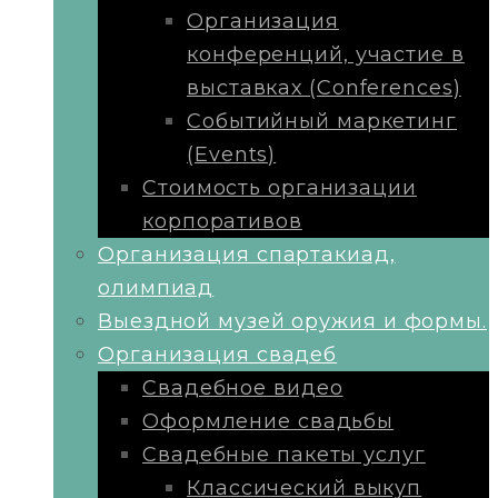
Организация
конференций, участие в
выставках (Conferences)
Событийный маркетинг
(Events)
Стоимость организации
корпоративов
Организация спартакиад,
олимпиад
Выездной музей оружия и формы.
Организация свадеб
Свадебное видео
Оформление свадьбы
Свадебные пакеты услуг
Классический выкуп