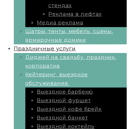
стендах
Реклама в лифтах
Медиа реклама
Шатры, тенты, мебель, сцены,
ярмарочные домики
Праздничные услуги
Диджей на свадьбу, праздник,
корпоратив
Кейтеринг, выездное
обслуживание.
Выездное барбекю
Выездной фуршет
Выездной кофе брейк
Выездной банкет
Выездной коктейль