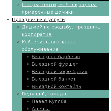
Шатры, тенты, мебель, сцены,
ярмарочные домики
Праздничные услуги
Диджей на свадьбу, праздник,
корпоратив
Кейтеринг, выездное
обслуживание.
Выездное барбекю
Выездной фуршет
Выездной кофе брейк
Выездной банкет
Выездной коктейль
Ведущий, тамада
Павел Куляба
Анечка