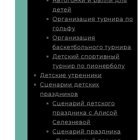
Автогонки и ралли для
детей
Организация турнира по
гольфу
Организация
баскетбольного турнира
Детский спортивный
турнир по пионерболу
Детские утренники
Сценарии детских
праздников
Сценарий детского
праздника с Алисой
Селезневой
Сценарий праздника