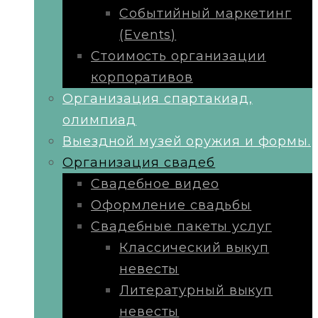
Событийный маркетинг
(Events)
Стоимость организации
корпоративов
Организация спартакиад,
олимпиад
Выездной музей оружия и формы.
Организация свадеб
Свадебное видео
Оформление свадьбы
Свадебные пакеты услуг
Классический выкуп
невесты
Литературный выкуп
невесты