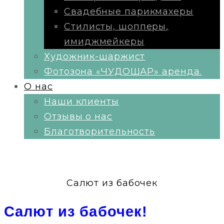
Свадебные парикмахеры
Стилисты, шопперы,
имиджмейкеры
Художник-шаржист
Фотозона «ЧУДОШАР» аренда.
О нас
Наши клиенты
Отзывы о нас
Благотворительность
Салют из бабочек
Салют из бабочек!