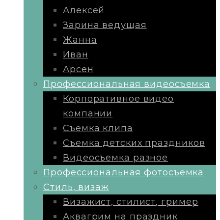
Алексей
Зарина ведущая
Жанна
Иван
Арсен
Профессиональная видеосъемка
Корпоративное видео
компании
Съемка клипа
Съемка детских праздников
Видеосъемка разное
Профессиональная фотосъемка
Стиль, визаж
Визажист, стилист, гример
Аквагрим на праздник