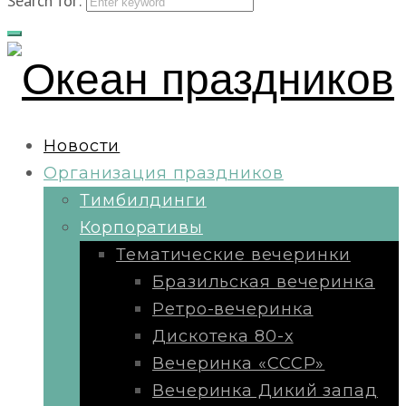
Search for:
Новости
Организация праздников
Тимбилдинги
Корпоративы
Тематические вечеринки
Бразильская вечеринка
Ретро-вечеринка
Дискотека 80-х
Вечеринка «СССР»
Вечеринка Дикий запад