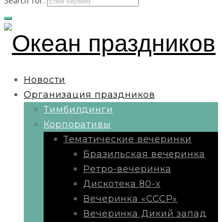
Search for:
Новости
Организация праздников
Тимбилдинги
Корпоративы
Тематические вечеринки
Бразильская вечеринка
Ретро-вечеринка
Дискотека 80-х
Вечеринка «СССР»
Вечеринка Дикий запад