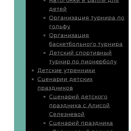
Автогонки и ралли для
детей
Организация турнира по
гольфу
Организация
баскетбольного турнира
Детский спортивный
турнир по пионерболу
Детские утренники
Сценарии детских
праздников
Сценарий детского
праздника с Алисой
Селезневой
Сценарий праздника