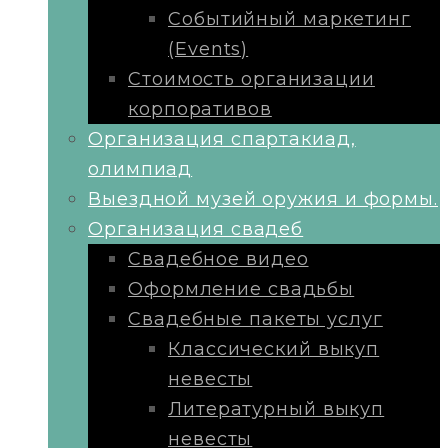
Событийный маркетинг
(Events)
Стоимость организации
корпоративов
Организация спартакиад,
олимпиад
Выездной музей оружия и формы.
Организация свадеб
Свадебное видео
Оформление свадьбы
Свадебные пакеты услуг
Классический выкуп
невесты
Литературный выкуп
невесты