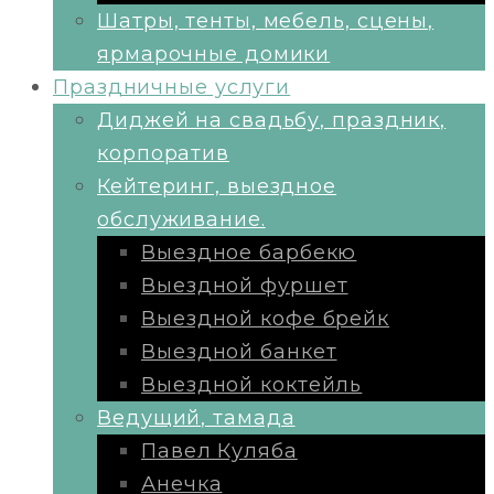
Шатры, тенты, мебель, сцены,
ярмарочные домики
Праздничные услуги
Диджей на свадьбу, праздник,
корпоратив
Кейтеринг, выездное
обслуживание.
Выездное барбекю
Выездной фуршет
Выездной кофе брейк
Выездной банкет
Выездной коктейль
Ведущий, тамада
Павел Куляба
Анечка