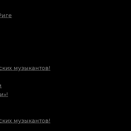
Риге
ских музыкантов!
и
и»!
ских музыкантов!