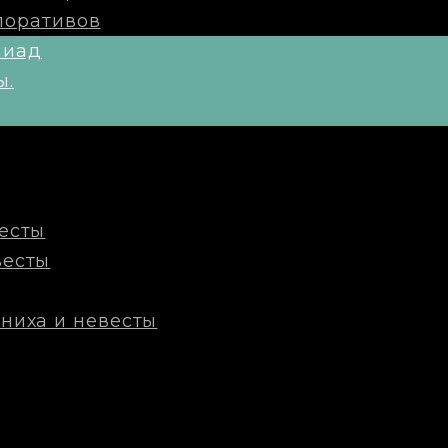
поративов
пиад
ы.
есты
весты
ниха и невесты