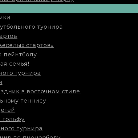
ики
утбольного турнира
артов
веселых стартов»
о пейнтболу
ая семья!
ного турнира
и
здник в восточном стиле.
ьному теннису
детей
 гольфу
ного турнира
нир по пионерболу