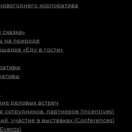
новогоднего корпоратива
 сказка»
ы на природе
щадка «Еду в гости»
ративы
ративы
м
ние деловых встреч
сотрудников, партнеров (Incentives)
, участие в выставках (Conferences)
Events)