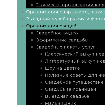
Стоимость организации кор
Организация спартакиад, олим
Выездной музей оружия и форм
Организация свадеб
Свадебное видео
Оформление свадьбы
Свадебные пакеты услуг
Классический выкуп нев
Литературный выкуп не
Шоу на цветке
Полезные советы для же
Свадебное путешествие
Свадьба за границей
Выездная свадьба
Мальчишник