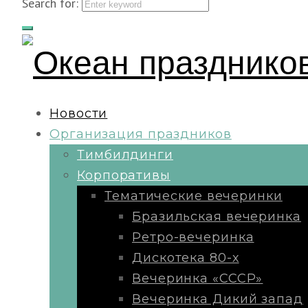
Search for:
Новости
Организация праздников
Тимбилдинги
Корпоративы
Тематические вечеринки
Бразильская вечеринка
Ретро-вечеринка
Дискотека 80-х
Вечеринка «СССР»
Вечеринка Дикий запад