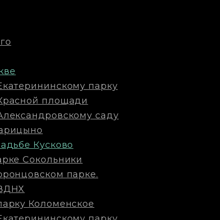
го
кве
Екатерининскому парку
 Красной площади
Александровскому саду
Царицыно
садьбе Кусково
арке Сокольники
оронцовском парке.
 ВДНХ
парку Коломенское
Екатерининскому парку