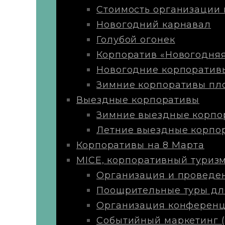
Стоимость организации 
Новогодний карнавал
Голубой огонек
Корпоратив «Новогодняя
Новогодние корпоратив
Зимние корпоративы пло
Выездные корпоративы
Зимние выездные корпо
Летние выездные корпо
Корпоративы на 8 Марта
MICE, корпоративный туриз
Организация и проведе
Поощрительные туры для 
Организация конференций
Событийный маркетинг (