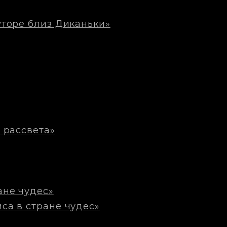
уторе близ Диканьки»
 рассвета»
ане чудес»
са в стране чудес»