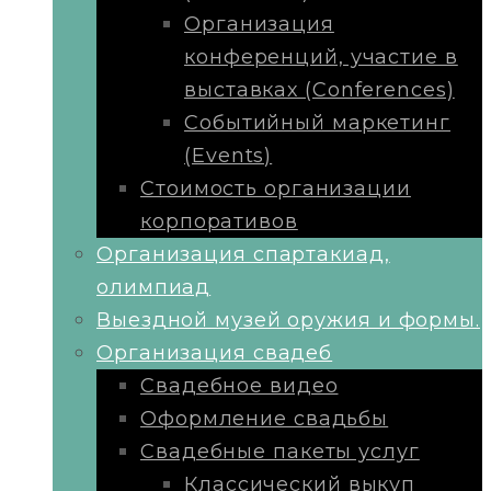
Организация
конференций, участие в
выставках (Conferences)
Событийный маркетинг
(Events)
Стоимость организации
корпоративов
Организация спартакиад,
олимпиад
Выездной музей оружия и формы.
Организация свадеб
Свадебное видео
Оформление свадьбы
Свадебные пакеты услуг
Классический выкуп