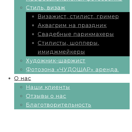
Стиль, визаж
Визажист, стилист, гример
Аквагрим на праздник
Свадебные парикмахеры
Стилисты, шопперы,
имиджмейкеры
Художник-шаржист
Фотозона «ЧУДОШАР» аренда.
О нас
Наши клиенты
Отзывы о нас
Благотворительность