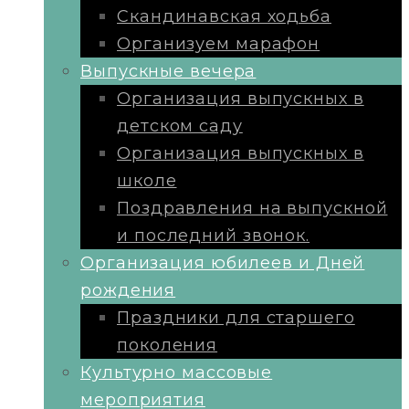
Скандинавская ходьба
Организуем марафон
Выпускные вечера
Организация выпускных в
детском саду
Организация выпускных в
школе
Поздравления на выпускной
и последний звонок.
Организация юбилеев и Дней
рождения
Праздники для старшего
поколения
Культурно массовые
мероприятия