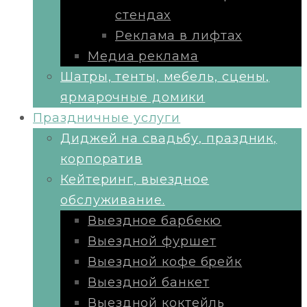
стендах
Реклама в лифтах
Медиа реклама
Шатры, тенты, мебель, сцены,
ярмарочные домики
Праздничные услуги
Диджей на свадьбу, праздник,
корпоратив
Кейтеринг, выездное
обслуживание.
Выездное барбекю
Выездной фуршет
Выездной кофе брейк
Выездной банкет
Выездной коктейль