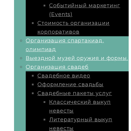
Событийный маркетинг
(Events)
Стоимость организации
корпоративов
Организация спартакиад,
олимпиад
Выездной музей оружия и формы.
Организация свадеб
Свадебное видео
Оформление свадьбы
Свадебные пакеты услуг
Классический выкуп
невесты
Литературный выкуп
невесты