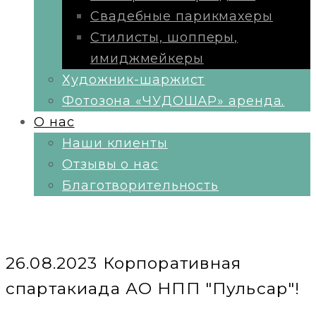
Свадебные парикмахеры
Стилисты, шопперы,
имиджмейкеры
Художник-шаржист
Фотозона «ЧУДОШАР» аренда.
О нас
Наши клиенты
Отзывы о нас
Благотворительность
26.08.2023 Корпоративная
спартакиада АО НПП "Пульсар"!