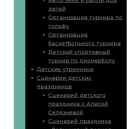
Автогонки и ралли для
детей
Организация турнира по
гольфу
Организация
баскетбольного турнира
Детский спортивный
турнир по пионерболу
Детские утренники
Сценарии детских
праздников
Сценарий детского
праздника с Алисой
Селезневой
Сценарий праздника