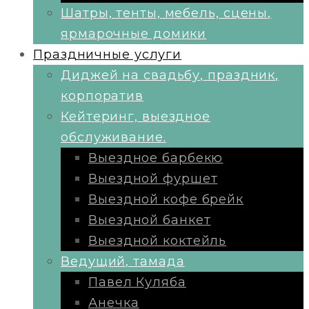
Шатры, тенты, мебель, сцены,
ярмарочные домики
Праздничные услуги
Диджей на свадьбу, праздник,
корпоратив
Кейтеринг, выездное
обслуживание.
Выездное барбекю
Выездной фуршет
Выездной кофе брейк
Выездной банкет
Выездной коктейль
Ведущий, тамада
Павел Куляба
Анечка