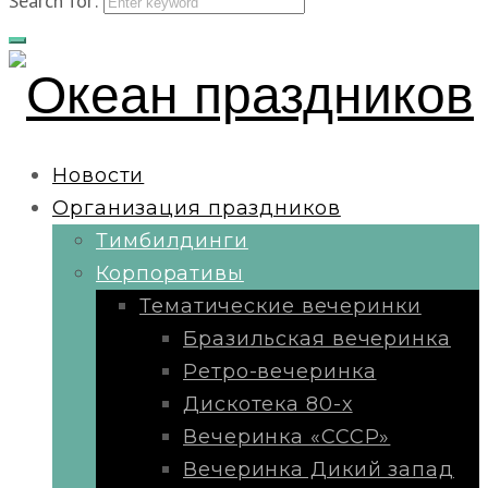
Search for:
Новости
Организация праздников
Тимбилдинги
Корпоративы
Тематические вечеринки
Бразильская вечеринка
Ретро-вечеринка
Дискотека 80-х
Вечеринка «СССР»
Вечеринка Дикий запад