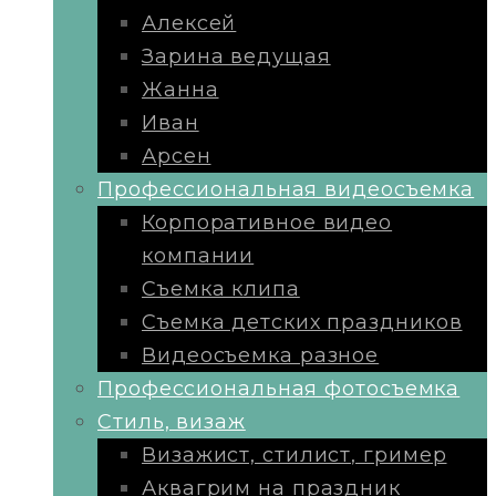
Алексей
Зарина ведущая
Жанна
Иван
Арсен
Профессиональная видеосъемка
Корпоративное видео
компании
Съемка клипа
Съемка детских праздников
Видеосъемка разное
Профессиональная фотосъемка
Стиль, визаж
Визажист, стилист, гример
Аквагрим на праздник