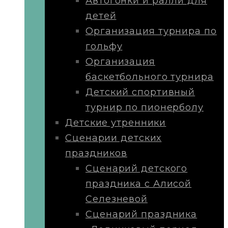
Автогонки и ралли для
детей
Организация турнира по
гольфу
Организация
баскетбольного турнира
Детский спортивный
турнир по пионерболу
Детские утренники
Сценарии детских
праздников
Сценарий детского
праздника с Алисой
Селезневой
Сценарий праздника