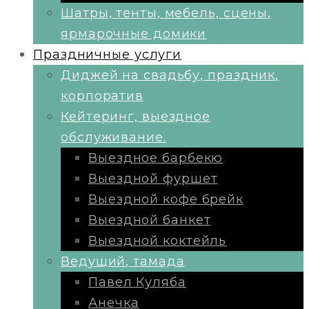
Шатры, тенты, мебель, сцены,
ярмарочные домики
Праздничные услуги
Диджей на свадьбу, праздник,
корпоратив
Кейтеринг, выездное
обслуживание.
Выездное барбекю
Выездной фуршет
Выездной кофе брейк
Выездной банкет
Выездной коктейль
Ведущий, тамада
Павел Куляба
Анечка