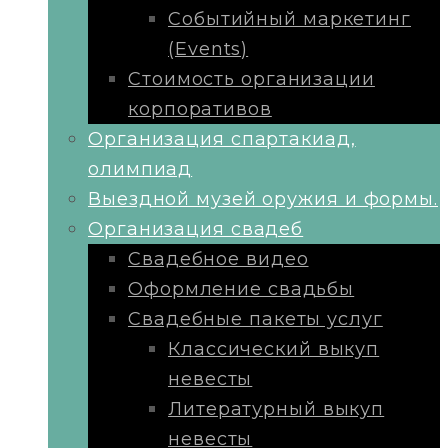
Событийный маркетинг
(Events)
Стоимость организации
корпоративов
Организация спартакиад,
олимпиад
Выездной музей оружия и формы.
Организация свадеб
Свадебное видео
Оформление свадьбы
Свадебные пакеты услуг
Классический выкуп
невесты
Литературный выкуп
невесты