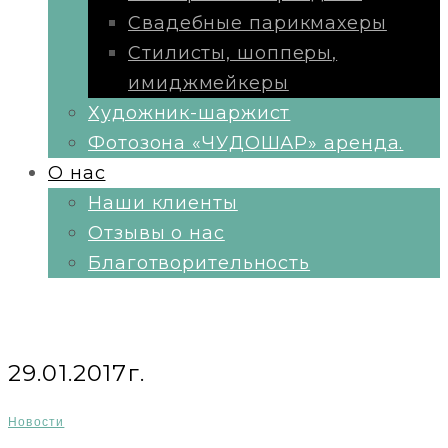
Свадебные парикмахеры
Стилисты, шопперы,
имиджмейкеры
Художник-шаржист
Фотозона «ЧУДОШАР» аренда.
О нас
Наши клиенты
Отзывы о нас
Благотворительность
29.01.2017г.
Новости