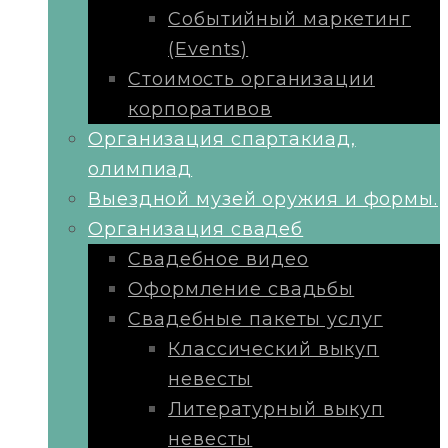
Событийный маркетинг
(Events)
Стоимость организации
корпоративов
Организация спартакиад,
олимпиад
Выездной музей оружия и формы.
Организация свадеб
Свадебное видео
Оформление свадьбы
Свадебные пакеты услуг
Классический выкуп
невесты
Литературный выкуп
невесты