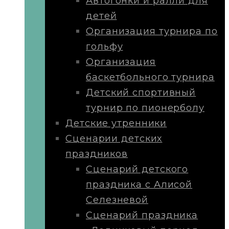
Автогонки и ралли для
детей
Организация турнира по
гольфу
Организация
баскетбольного турнира
Детский спортивный
турнир по пионерболу
Детские утренники
Сценарии детских
праздников
Сценарий детского
праздника с Алисой
Селезневой
Сценарий праздника