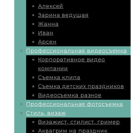
Алексей
Зарина ведущая
Жанна
Иван
Арсен
Профессиональная видеосъемка
Корпоративное видео
компании
Съемка клипа
Съемка детских праздников
Видеосъемка разное
Профессиональная фотосъемка
Стиль, визаж
Визажист, стилист, гример
Аквагрим на праздник