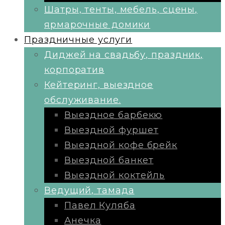
Шатры, тенты, мебель, сцены,
ярмарочные домики
Праздничные услуги
Диджей на свадьбу, праздник,
корпоратив
Кейтеринг, выездное
обслуживание.
Выездное барбекю
Выездной фуршет
Выездной кофе брейк
Выездной банкет
Выездной коктейль
Ведущий, тамада
Павел Куляба
Анечка