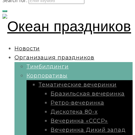
Search for:
Новости
Организация праздников
Тимбилдинги
Корпоративы
Тематические вечеринки
Бразильская вечеринка
Ретро-вечеринка
Дискотека 80-х
Вечеринка «СССР»
Вечеринка Дикий запад