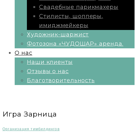
Свадебные парикмахеры
Стилисты, шопперы,
имиджмейкеры
Художник-шаржист
Фотозона «ЧУДОШАР» аренда.
О нас
Наши клиенты
Отзывы о нас
Благотворительность
Игра Зарница
Организация тимбилдингов