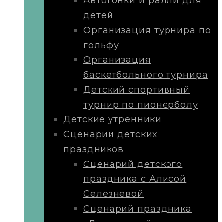
Автогонки и ралли для
детей
Организация турнира по
гольфу
Организация
баскетбольного турнира
Детский спортивный
турнир по пионерболу
Детские утренники
Сценарии детских
праздников
Сценарий детского
праздника с Алисой
Селезневой
Сценарий праздника