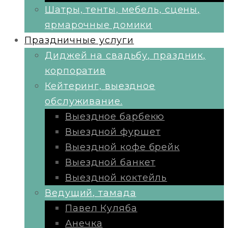
Шатры, тенты, мебель, сцены,
ярмарочные домики
Праздничные услуги
Диджей на свадьбу, праздник,
корпоратив
Кейтеринг, выездное
обслуживание.
Выездное барбекю
Выездной фуршет
Выездной кофе брейк
Выездной банкет
Выездной коктейль
Ведущий, тамада
Павел Куляба
Анечка