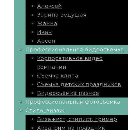
Алексей
Зарина ведущая
Жанна
Иван
Арсен
Профессиональная видеосъемка
Корпоративное видео
компании
Съемка клипа
Съемка детских праздников
Видеосъемка разное
Профессиональная фотосъемка
Стиль, визаж
Визажист, стилист, гример
Аквагрим на праздник