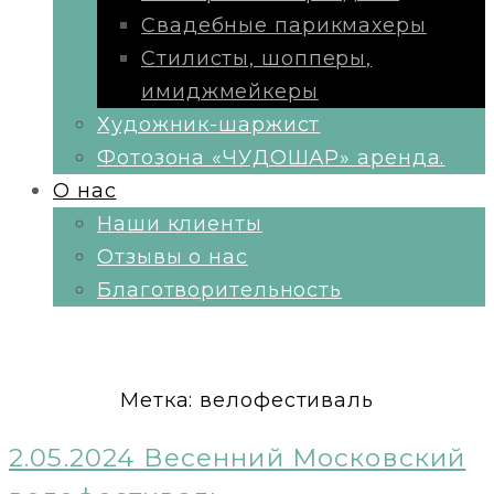
Свадебные парикмахеры
Стилисты, шопперы,
имиджмейкеры
Художник-шаржист
Фотозона «ЧУДОШАР» аренда.
О нас
Наши клиенты
Отзывы о нас
Благотворительность
Метка:
велофестиваль
2.05.2024 Весенний Московский