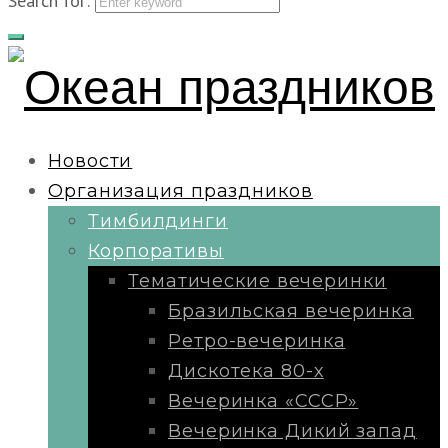
Search for:
Новости
Организация праздников
Тимбилдинги
Корпоративы
Тематические вечеринки
Бразильская вечеринка
Ретро-вечеринка
Дискотека 80-х
Вечеринка «СССР»
Вечеринка Дикий запад