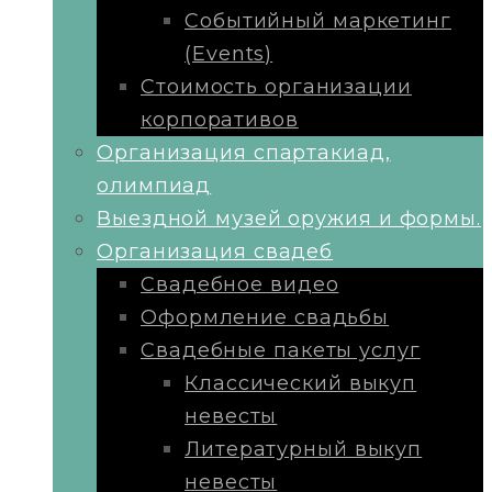
Событийный маркетинг
(Events)
Стоимость организации
корпоративов
Организация спартакиад,
олимпиад
Выездной музей оружия и формы.
Организация свадеб
Свадебное видео
Оформление свадьбы
Свадебные пакеты услуг
Классический выкуп
невесты
Литературный выкуп
невесты